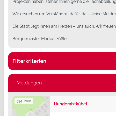
Projekten haben, stehen Ihnen gerne die Fachabteilun
Wir ersuchen um Verständnis dafür, dass keine Meldun
Die Stadt liegt Ihnen am Herzen – uns auch. Wir freue
Bürgermeister Markus Fäßler
Filterkriterien
Meldungskategorie
Meldungskategorie
Meldungen
Test
Status
594 | 2026
Hundemistkübel
Suchtext