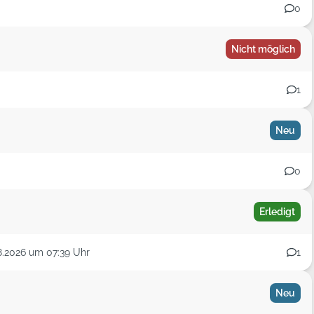
0
bis
Nicht möglich
uf
3266
Meldungen im System
1
Neu
0
Erledigt
8.2026 um 07:39 Uhr
1
Neu