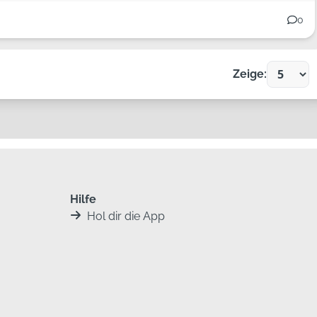
0
Zeige:
Hilfe
Hol dir die App