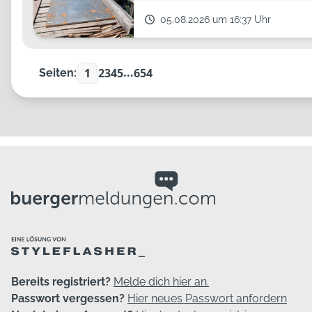
05.08.2026 um 16:37 Uhr
...
1
2
3
4
5
654
Seiten:
Bereits registriert?
Melde dich hier an.
Passwort vergessen?
Hier neues Passwort anfordern