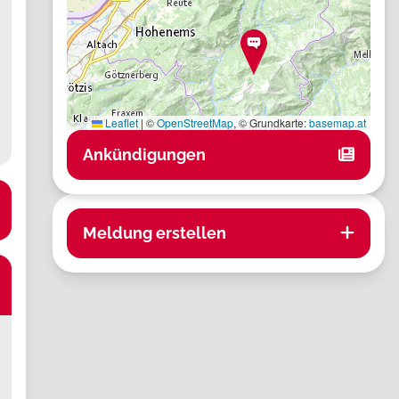
Leaflet
|
©
OpenStreetMap
, © Grundkarte:
basemap.at
Ankündigungen
Meldung erstellen